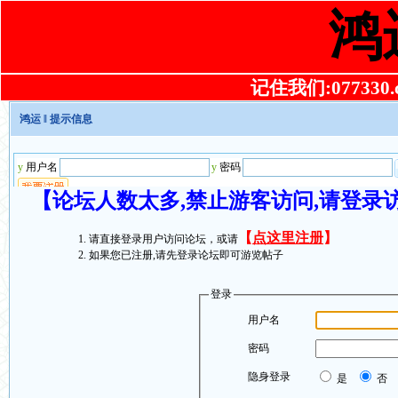
鸿
记住我们:077330.co
鸿运
‖ 提示信息
【论坛人数太多,禁止游客访问,请登录
【
点这里注册
】
请直接登录用户访问论坛，或请
如果您已注册,请先登录论坛即可游览帖子
登录
用户名
密码
隐身登录
是
否