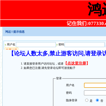
鸿
记住我们:077330.co
鸿运
‖ 提示信息
【论坛人数太多,禁止游客访问,请登录
【
点这里注册
】
请直接登录用户访问论坛，或请
如果您已注册,请先登录论坛即可游览帖子
登录
用户名
密码
隐身登录
是
否