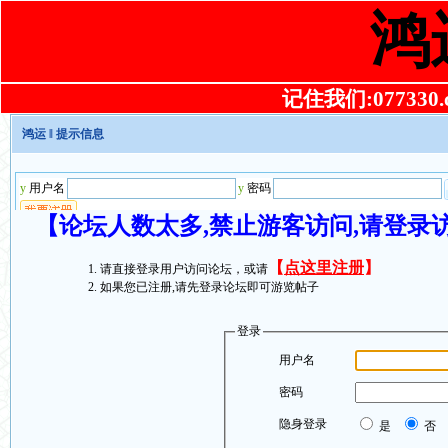
鸿
记住我们:077330.co
鸿运
‖ 提示信息
【论坛人数太多,禁止游客访问,请登录
【
点这里注册
】
请直接登录用户访问论坛，或请
如果您已注册,请先登录论坛即可游览帖子
登录
用户名
密码
隐身登录
是
否