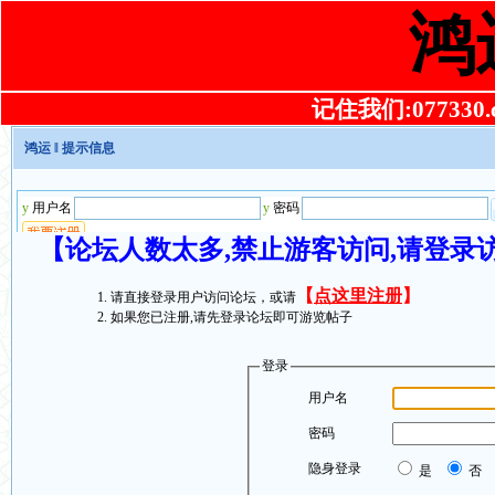
鸿
记住我们:077330.co
鸿运
‖ 提示信息
【论坛人数太多,禁止游客访问,请登录
【
点这里注册
】
请直接登录用户访问论坛，或请
如果您已注册,请先登录论坛即可游览帖子
登录
用户名
密码
隐身登录
是
否