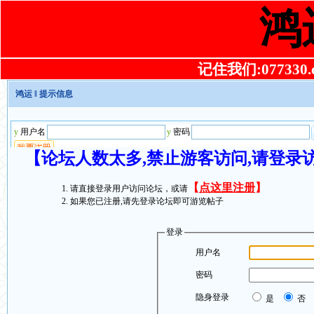
鸿
记住我们:077330.co
鸿运
‖ 提示信息
【论坛人数太多,禁止游客访问,请登录
【
点这里注册
】
请直接登录用户访问论坛，或请
如果您已注册,请先登录论坛即可游览帖子
登录
用户名
密码
隐身登录
是
否