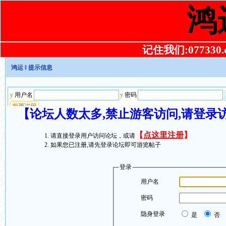
鸿
记住我们:077330.co
鸿运
‖ 提示信息
【论坛人数太多,禁止游客访问,请登录
【
点这里注册
】
请直接登录用户访问论坛，或请
如果您已注册,请先登录论坛即可游览帖子
登录
用户名
密码
隐身登录
是
否