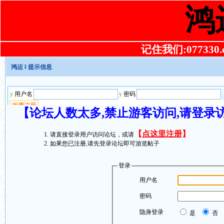
鸿
记住我们:077330.co
鸿运
‖ 提示信息
【论坛人数太多,禁止游客访问,请登录
【
点这里注册
】
请直接登录用户访问论坛，或请
如果您已注册,请先登录论坛即可游览帖子
登录
用户名
密码
隐身登录
是
否