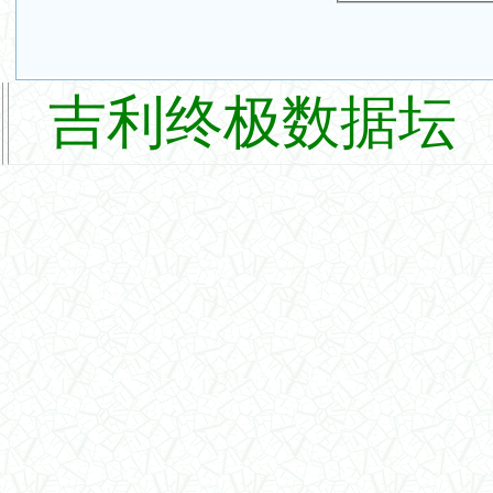
吉利终极数据坛