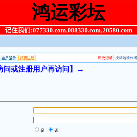
鸿运彩坛
记住我们:077330.com,088330.com,20580.com
录访问或注册用户再访问】→
是
否