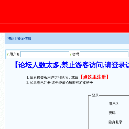
鸿运
‖ 提示信息
【论坛人数太多,禁止游客访问,请登
【
点这里注册
】
请直接登录用户访问论坛，或请
如果您已注册,请先登录论坛即可游览帖子
登录
用户名
密码
隐身登录