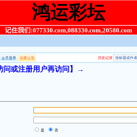
鸿运彩坛
记住我们:077330.com,088330.com,20580.com
录访问或注册用户再访问】→
是
否