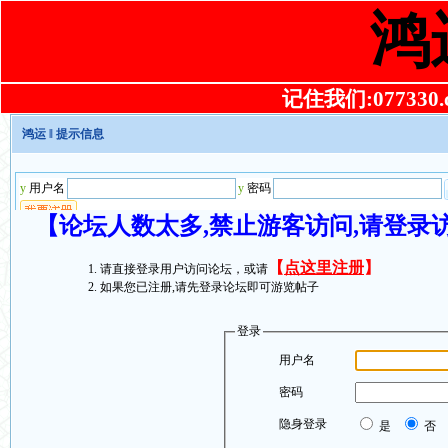
鸿
记住我们:077330.co
鸿运
‖ 提示信息
【论坛人数太多,禁止游客访问,请登录
【
点这里注册
】
请直接登录用户访问论坛，或请
如果您已注册,请先登录论坛即可游览帖子
登录
用户名
密码
隐身登录
是
否