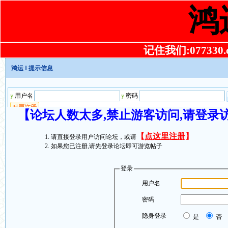
鸿
记住我们:077330.co
鸿运
‖ 提示信息
【论坛人数太多,禁止游客访问,请登录
【
点这里注册
】
请直接登录用户访问论坛，或请
如果您已注册,请先登录论坛即可游览帖子
登录
用户名
密码
隐身登录
是
否