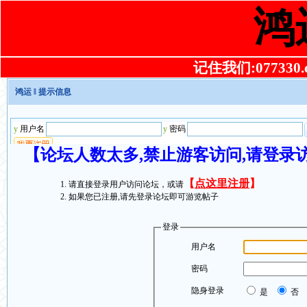
鸿
记住我们:077330.co
鸿运
‖ 提示信息
【论坛人数太多,禁止游客访问,请登录
【
点这里注册
】
请直接登录用户访问论坛，或请
如果您已注册,请先登录论坛即可游览帖子
登录
用户名
密码
隐身登录
是
否