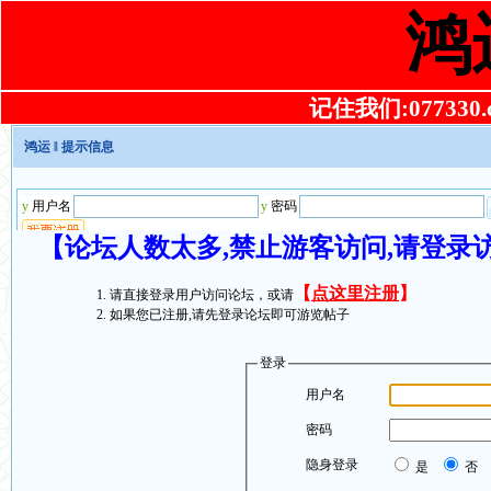
鸿
记住我们:077330.co
鸿运
‖ 提示信息
【论坛人数太多,禁止游客访问,请登录
【
点这里注册
】
请直接登录用户访问论坛，或请
如果您已注册,请先登录论坛即可游览帖子
登录
用户名
密码
隐身登录
是
否