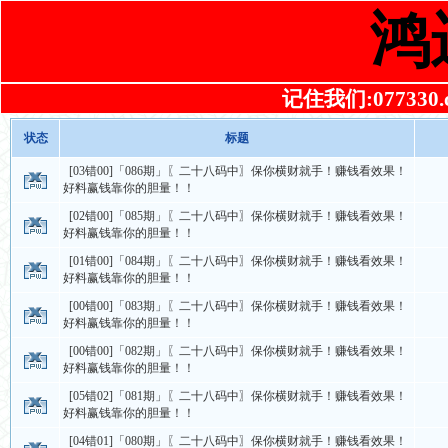
鸿
记住我们:077330.co
状态
标题
[03错00]「086期」〖二十八码中〗保你横财就手！赚钱看效果！
好料赢钱靠你的胆量！！
[02错00]「085期」〖二十八码中〗保你横财就手！赚钱看效果！
好料赢钱靠你的胆量！！
[01错00]「084期」〖二十八码中〗保你横财就手！赚钱看效果！
好料赢钱靠你的胆量！！
[00错00]「083期」〖二十八码中〗保你横财就手！赚钱看效果！
好料赢钱靠你的胆量！！
[00错00]「082期」〖二十八码中〗保你横财就手！赚钱看效果！
好料赢钱靠你的胆量！！
[05错02]「081期」〖二十八码中〗保你横财就手！赚钱看效果！
好料赢钱靠你的胆量！！
[04错01]「080期」〖二十八码中〗保你横财就手！赚钱看效果！