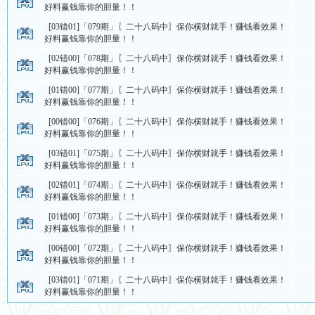
好料赢钱靠你的胆量！！
[03错01]「079期」〖二十八码中〗保你横财就手！赚钱看效果！
好料赢钱靠你的胆量！！
[02错00]「078期」〖二十八码中〗保你横财就手！赚钱看效果！
好料赢钱靠你的胆量！！
[01错00]「077期」〖二十八码中〗保你横财就手！赚钱看效果！
好料赢钱靠你的胆量！！
[00错00]「076期」〖二十八码中〗保你横财就手！赚钱看效果！
好料赢钱靠你的胆量！！
[03错01]「075期」〖二十八码中〗保你横财就手！赚钱看效果！
好料赢钱靠你的胆量！！
[02错01]「074期」〖二十八码中〗保你横财就手！赚钱看效果！
好料赢钱靠你的胆量！！
[01错00]「073期」〖二十八码中〗保你横财就手！赚钱看效果！
好料赢钱靠你的胆量！！
[00错00]「072期」〖二十八码中〗保你横财就手！赚钱看效果！
好料赢钱靠你的胆量！！
[03错01]「071期」〖二十八码中〗保你横财就手！赚钱看效果！
好料赢钱靠你的胆量！！