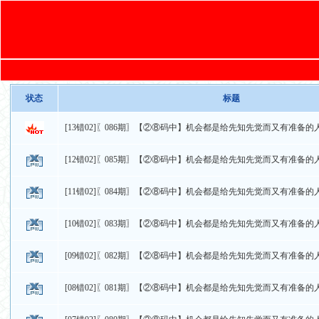
状态
标题
[13错02]〖086期〗【②⑧码中】机会都是给先知先觉而又有准备的
[12错02]〖085期〗【②⑧码中】机会都是给先知先觉而又有准备的
[11错02]〖084期〗【②⑧码中】机会都是给先知先觉而又有准备的
[10错02]〖083期〗【②⑧码中】机会都是给先知先觉而又有准备的
[09错02]〖082期〗【②⑧码中】机会都是给先知先觉而又有准备的
[08错02]〖081期〗【②⑧码中】机会都是给先知先觉而又有准备的