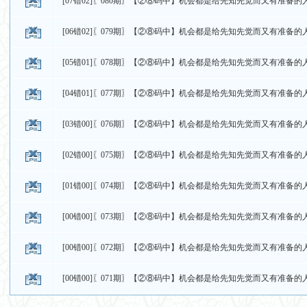
[07错02]〖080期〗【②⑧码中】机会都是给先知先觉而又有准备的
[06错02]〖079期〗【②⑧码中】机会都是给先知先觉而又有准备的
[05错01]〖078期〗【②⑧码中】机会都是给先知先觉而又有准备的
[04错01]〖077期〗【②⑧码中】机会都是给先知先觉而又有准备的
[03错00]〖076期〗【②⑧码中】机会都是给先知先觉而又有准备的
[02错00]〖075期〗【②⑧码中】机会都是给先知先觉而又有准备的
[01错00]〖074期〗【②⑧码中】机会都是给先知先觉而又有准备的
[00错00]〖073期〗【②⑧码中】机会都是给先知先觉而又有准备的
[00错00]〖072期〗【②⑧码中】机会都是给先知先觉而又有准备的
[00错00]〖071期〗【②⑧码中】机会都是给先知先觉而又有准备的