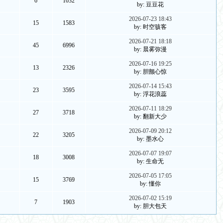
6
1032
by: 豆豆花
2026-07-23 18:43
15
1583
by: 时空骇客
2026-07-21 18:18
45
6996
by: 晨雾弥漫
2026-07-16 19:25
13
2326
by: 胆颤心惊
2026-07-14 15:43
23
3595
by: 浮花浪蕊
2026-07-11 18:29
27
3718
by: 翻新大少
2026-07-09 20:12
22
3205
by: 墨水心
2026-07-07 19:07
18
3008
by: 生命无
2026-07-05 17:05
15
3769
by: 懂你
2026-07-02 15:19
7
1903
by: 胆大包天