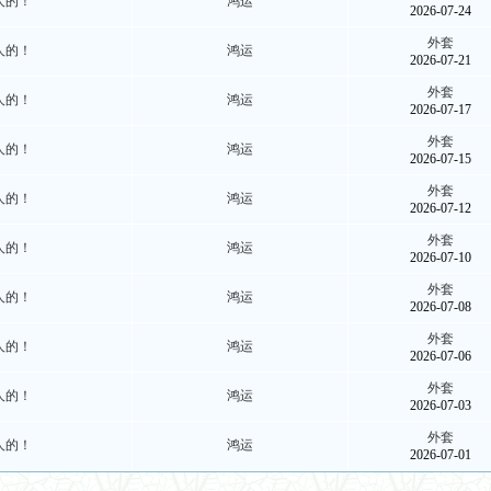
人的！
鸿运
2026-07-24
外套
人的！
鸿运
2026-07-21
外套
人的！
鸿运
2026-07-17
外套
人的！
鸿运
2026-07-15
外套
人的！
鸿运
2026-07-12
外套
人的！
鸿运
2026-07-10
外套
人的！
鸿运
2026-07-08
外套
人的！
鸿运
2026-07-06
外套
人的！
鸿运
2026-07-03
外套
人的！
鸿运
2026-07-01