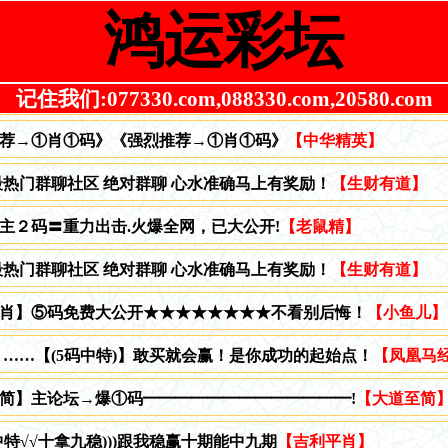
鸿运彩坛
记住我们:077330.com,088330.com,20580.com
推荐→①肖①码》《强烈推荐→①肖①码》
【中华精英】
爆 爆全网最热门群聊社区 绝对群聊 心水准确马上有奖励！
【生财有道】
尾主２码〓重力出击.火爆全网，已大公开!
【老鼠精】
爆 爆全网最热门群聊社区 绝对群聊 心水准确马上有奖励！
【生财有道】
选①肖】⑤码免费大公开★★★★★★★★不看别后悔！
【小鱼儿】
特)】……【(5码中特)】敢买就会赢！是你成功的起始点！
【凤凰马
至简】主论坛→爆①码━━━━━━━━━━━━━!
【大道至简
波中特√√十拿九稳)))跟我稳赢十期能中九期
【吉利平肖】