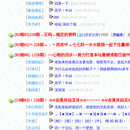
【
】
燕语莺啼
回复一下
2026-08-08 03:15
【
】
眼花缭乱
高手！牛dd
2026-08-08 03:15
【
】
自由如风
888
2026-08-07 22:34
【
】
木乃伊
哈哈,顶你了哦.
2026-08-07 21:08
[02错01]220期→正码→稳定的资料
(
顶
) (
历史记录
)
【
月如水
】
点
[02错01]﹄220期﹃：﹄四肖中﹃七七归一※※跟我一起下注赢
[02错00]（220期）==心雨的泪水==努力打造本坛最精准殺①
【
】
炊烟四起
老鼠来到发廊点名要包夜，猫誓死不从。老鼠大
【
】
叮咚叮
为什么会有如此好的帖子？！我纵横网络bbs多
【
】
风骚的人
高手！牛dd
2026-08-07 23:25
【
】
风骚的人
高手！牛dd
2026-08-07 23:25
【
】
每段路
顶顶顶
2026-08-07 22:55
[14错03]﹛220期﹜ ⊙⊙吉美肖凶丑肖⊙⊙====== ⊙⊙吉美肖凶丑
【
】
伤心的你
无私发贴积德后代，谢谢您的无私发表，祝好人一
【
】
十月初五的月光
→【★顶★】←〓 ===★顶★顶★===〓 →【★
【
】
半波
[精]！ [准]！ [快]！ [好]！ [牛]。 继-续-精-彩！
【
】
仗义剑
同一个论坛。同一个梦想。顶
2026-08-08 02:55