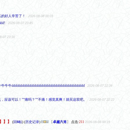
私的好人辛苦了！
2026-08-08 00:03
d!
2026-08-07 23:45
8-07 23:16
dddddddddddddddddddddddddddddddddddd
2026-08-07 22:34
一点，应该可以！”“痛吗？”“不痛！感觉真爽！就买这双吧。
2026-08-07 22:22
特】】】
(
回
6
帖
) (
历史记录
)
【
卓越六肖
】
点击:
211
2026-08-08 00:19