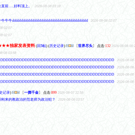
......好料顶上。
2026-08-08 03:18
dddddddddddddddddddddddddddddddddddd
2026-08-08 02:07
08 02:07
08 02:07
om★★★独家发表资料
(
回
5
帖
) (
历史记录
)
【
世界尽头
】
点击:
132
2026-08-08 00:
8-08 03:58
DDDDDDDDDDDDDDDDDDDDDDDDDDDDDDDDDDDDDDDDDD
2026-08-08 
DDDDDDDDDDDDDDDDDDDDDDDDDDDDDDDDDDDDDDDDDD
2026-08-08 
DDDDDDDDDDDDDDDDDDDDDDDDDDDDDDDDDDDDDDDDDD
2026-08-08 
DDDDDDDDDDDDDDDDDDDDDDDDDDDDDDDDDDDDDDDDDD
2026-08-08 
史记录
)
【
一掷千金
】
点击:
899
2026-08-07 22:58
叫刚来的教政治的范老师为政治犯？
2026-08-08 03:57