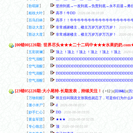
【
】
歌唱家
坚持到底→一发到底→负责到底→永不后退→勇往直前
【
】
粗枝大叶
高手！牛DD
2026-08-08 03:18
【
】
百鸟归林
高手！！牛牛牛牛牛牛牛牛牛牛牛牛牛牛牛牛牛牛牛牛牛dddddd
【
】
豁达大度
非常感谢楼主，楼主万岁万岁万万岁！
2026-08-
【
】
豁达大度
非常感谢楼主，楼主万岁万岁万万岁！
2026-08-
[00错00]220期: 世界尽头★★★二十二码中★★★水果奶奶.c
【
】
五彩斑斓
顶上 ！顶上 ！顶上 ！顶上 ！顶上 ！顶上
2026-0
【
】
空气清醒
DDDDDDDDDDDDDDDDDDDDDDDDDDDDD
【
】
空气清醒
DDDDDDDDDDDDDDDDDDDDDDDDDDDDD
【
】
空气清醒
DDDDDDDDDDDDDDDDDDDDDDDDDDDDD
【
】
空气清醒
DDDDDDDDDDDDDDDDDDDDDDDDDDDDD
[23错05]220期:大小尾特-长期发表，持续关注！
( +12 ) (
回
16
帖
) (
历
【
】
万物初醒
班主任叫我语文张我也就忍了，可是你们为什么
【
】
僵小米尸
d
2026-08-08 03:57
【
】
妙手仁心
DD
2026-08-08 03:05
【
】
黄金军团
★★★
2026-08-08 02:05
【
】
专心致志
顶
2026-08-08 01:08