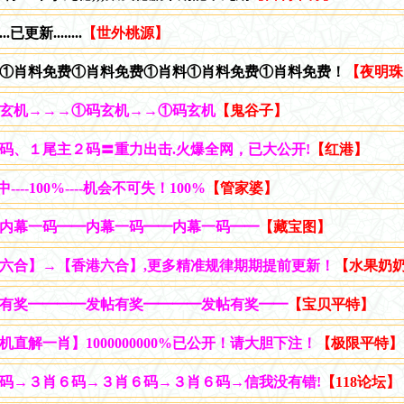
已更新........
【世外桃源】
肖料①肖料免费①肖料免费①肖料①肖料免费①肖料免费！
【夜明珠
码玄机→→→①码玄机→→①码玄机
【鬼谷子】
２码、１尾主２码〓重力出击.火爆全网，已大公开!
【红港】
----100%----机会不可失！100%
【管家婆】
━内幕一码━━内幕一码━━内幕一码━━
【藏宝图】
门六合】→【香港六合】,更多精准规律期期提前更新！
【水果奶
帖有奖━━━━发帖有奖━━━━发帖有奖━━
【宝贝平特】
直解一肖】1000000000%已公开！请大胆下注！
【极限平特】
６码→３肖６码→３肖６码→３肖６码→信我没有错!
【118论坛】