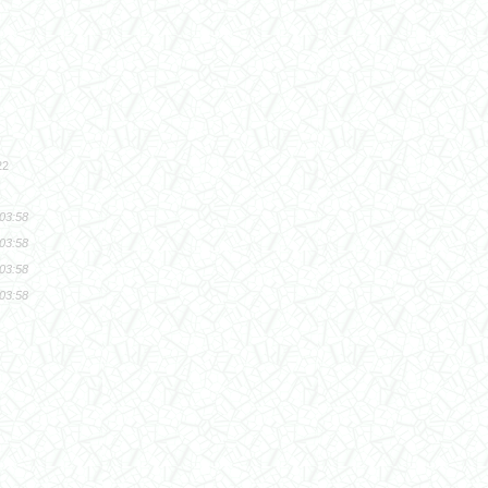
22
03:58
03:58
03:58
03:58