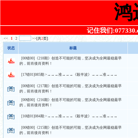
鸿
记住我们:077330.co
<<
1
2
>>
[共
2
页]
状态
标题
[00错00]《218期》创造不可能的可能，坚决成为全网最稳最早
的，前肖後肖资料！
[17错01]085期:>→→→准→→→《殺半波》→→→准→→→
[00错00]《217期》创造不可能的可能，坚决成为全网最稳最早
的，前肖後肖资料！
[00错00]《216期》创造不可能的可能，坚决成为全网最稳最早
的，前肖後肖资料！
[16错01]084期:>→→→准→→→《殺半波》→→→准→→→
[00错00]《215期》创造不可能的可能，坚决成为全网最稳最早
的，前肖後肖资料！